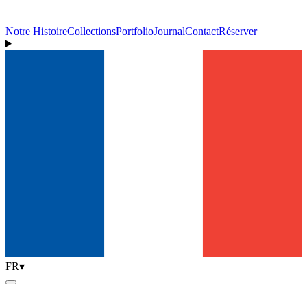
Notre Histoire
Collections
Portfolio
Journal
Contact
Réserver
FR
▾