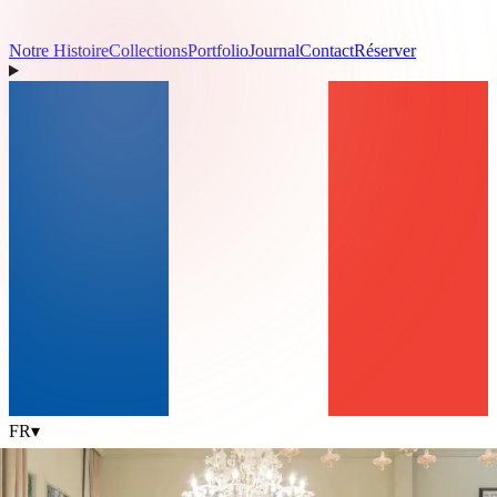
Notre Histoire
Collections
Portfolio
Journal
Contact
Réserver
FR
▾