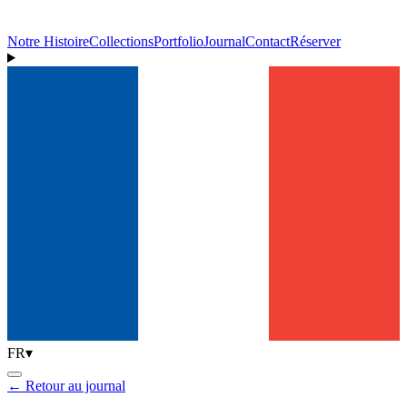
Notre Histoire
Collections
Portfolio
Journal
Contact
Réserver
FR
▾
←
Retour au journal