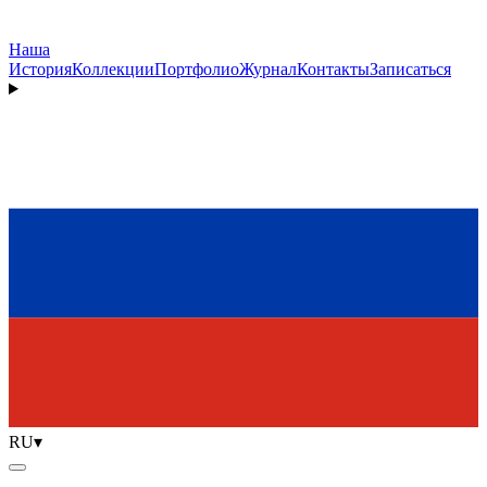
Наша
История
Коллекции
Портфолио
Журнал
Контакты
Записаться
RU
▾