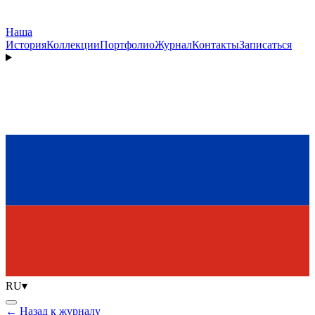
Наша
История
Коллекции
Портфолио
Журнал
Контакты
Записаться
RU
▾
←
Назад к журналу