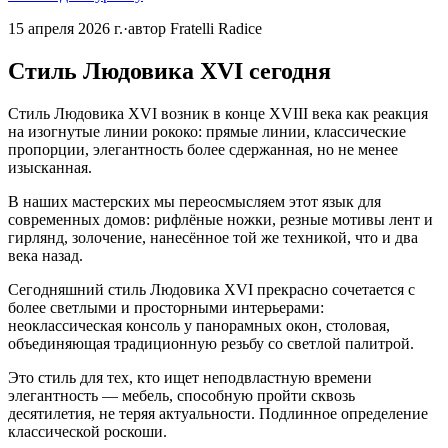
15 апреля 2026 г.
·
автор
Fratelli Radice
Стиль Людовика XVI сегодня
Стиль Людовика XVI возник в конце XVIII века как реакция
на изогнутые линии рококо: прямые линии, классические
пропорции, элегантность более сдержанная, но не менее
изысканная.
В наших мастерских мы переосмысляем этот язык для
современных домов: рифлёные ножки, резные мотивы лент и
гирлянд, золочение, нанесённое той же техникой, что и два
века назад.
Сегодняшний стиль Людовика XVI прекрасно сочетается с
более светлыми и просторными интерьерами:
неоклассическая консоль у панорамных окон, столовая,
объединяющая традиционную резьбу со светлой палитрой.
Это стиль для тех, кто ищет неподвластную времени
элегантность — мебель, способную пройти сквозь
десятилетия, не теряя актуальности. Подлинное определение
классической роскоши.